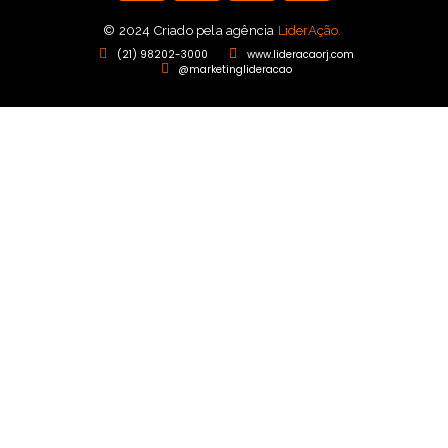
© 2024 Criado pela agência
LiderAção.
(21) 98202-3000
www.lideracaorj.com
@marketinglideracao