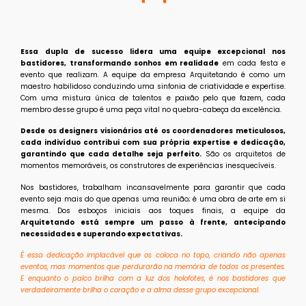
Essa dupla de sucesso lidera uma equipe excepcional nos
bastidores, transformando sonhos em realidade
em cada festa e
evento que realizam. A equipe da empresa Arquitetando é como um
maestro habilidoso conduzindo uma sinfonia de criatividade e expertise.
Com uma mistura única de talentos e paixão pelo que fazem, cada
membro desse grupo é uma peça vital no quebra-cabeça da excelência.
Desde os designers visionários até os coordenadores meticulosos,
cada indivíduo contribui com sua própria expertise e dedicação,
garantindo que cada detalhe seja perfeito.
São os arquitetos de
momentos memoráveis, os construtores de experiências inesquecíveis.
Nos bastidores, trabalham incansavelmente para garantir que cada
evento seja mais do que apenas uma reunião; é uma obra de arte em si
mesma. Dos esboços iniciais aos toques finais, a equipe da
Arquitetando está sempre um passo à frente, antecipando
necessidades e superando expectativas.
É essa dedicação implacável que os coloca no topo, criando não apenas
eventos, mas momentos que perdurarão na memória de todos os presentes.
E enquanto o palco brilha com a luz dos holofotes, é nos bastidores que
verdadeiramente brilha o coração e a alma desse grupo excepcional.