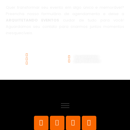
Quer transformar seu evento em algo único e memorável?
Preencha nosso formulário de agendamento e deixe a
ARQUITETANDO EVENTOS
cuidar de tudo para você!
Aguardamos seu contato para criarmos juntos momentos
inesquecíveis.
(21) 99200-6874
/arquitetandoeventos
@arquitetandoeventos
@arquitetando.eventos
@arquitetandoeventos