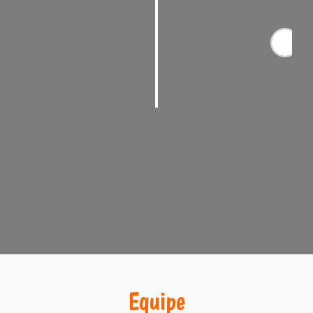
Tecnologia
Trabalhamos com a apresentação dos nossos
projetos em realidade virtual.
Equipe