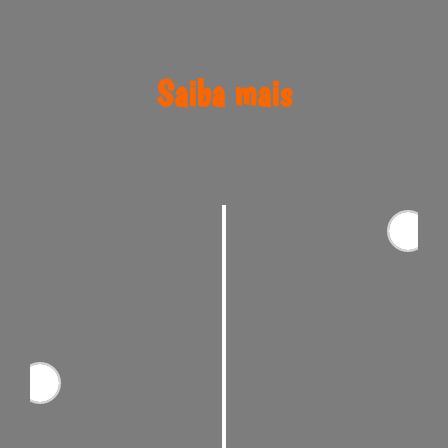
Saiba mais
Projetos Exclusivos
Cada sonho é único!
Por isso criamos opções
personalizadas contemplando
a essência de cada um!
Especialidades
Somos especialistas em casamentos ao ar
livre e em produção de festas temáticas.