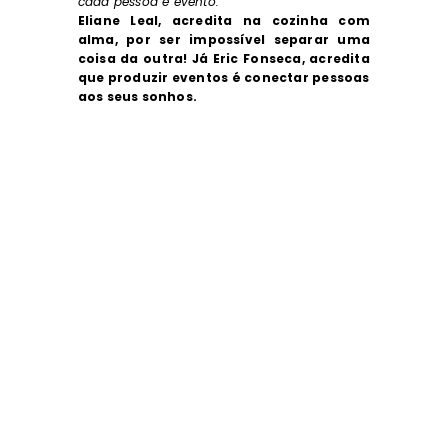
cada pessoa e evento.
Eliane Leal, acredita na cozinha com
alma, por ser impossível separar uma
coisa da outra!
Já Eric Fonseca, acredita
que produzir eventos é conectar pessoas
aos seus sonhos.